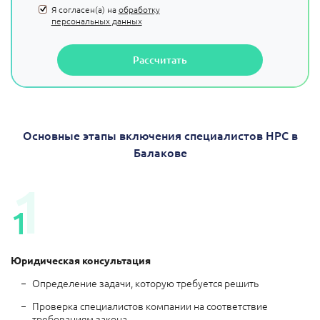
Я согласен(а) на
обработку
персональных данных
Рассчитать
Основные этапы включения специалистов НРС в
Балакове
1
1
Юридическая
консультация
Определение задачи, которую требуется решить
Проверка специалистов компании на соответствие
требованиям закона