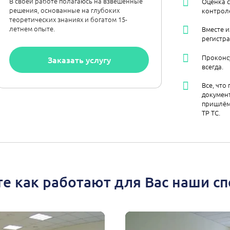
В своей работе полагаюсь на взвешенные
Оценка 
решения, основанные на глубоких
контрол
теоретических знаниях и богатом 15-
летнем опыте.
Вместе и
регистра
Проконс
Заказать услугу
всегда.
Все, что
документ
пришлём
ТР ТС.
е как работают для Вас наши с