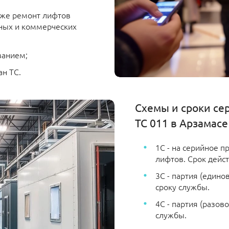
кже ремонт лифтов
ных и коммерческих
ванием;
ан ТС.
Схемы и сроки се
ТС 011 в Арзамасе
1С - на серийное п
лифтов. Срок действ
3С - партия (едино
сроку службы.
4С - партия (разов
службы.