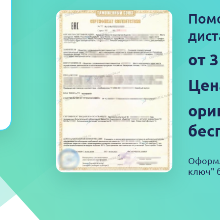
Пом
дист
от 
Цен
ори
бес
Оформл
ключ" б