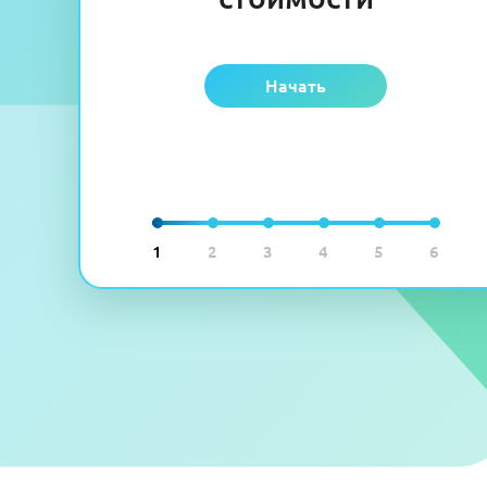
Начать
1
2
3
4
5
6