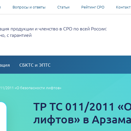
и
Вопросы и ответы
Статьи
Рейтинг СРО
Контак
ция продукции и членство в СРО по всей России:
о, с гарантией
ация
СБКТС и ЭПТС
011/2011 «О безопасности лифтов»
ТР ТС 011/2011 «
лифтов» в Арзам