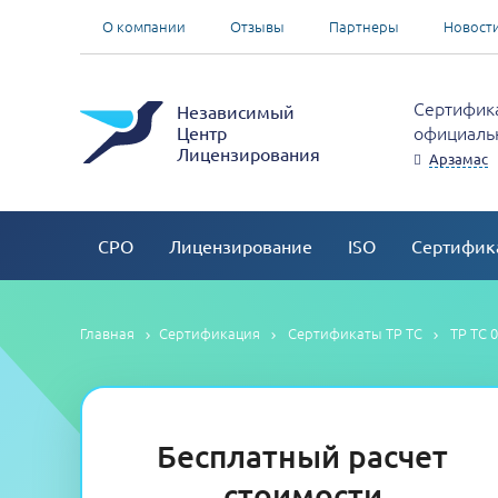
О компании
Отзывы
Партнеры
Новост
Сертифика
Независимый
официальн
Центр
Лицензирования
Арзамас
СРО
Лицензирование
ISO
Сертифик
Главная
Сертификация
Сертификаты ТР ТС
ТР ТС 
Бесплатный расчет
стоимости