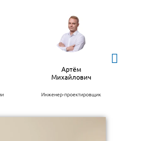
Артём
ии
Инженер-проектировщик
К