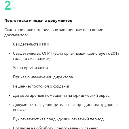
2
2
Подготовка и подача документов
Скан-копии или нотариально заверенные скан-копии
документов:
Свидетельство ИНН
Свидетельство ОГРН (если организация действует с 2017
года, то лист записи)
Устав организации
Приказ о назначении директора
Решение/протокол о создании
Договор аренды помещения на юридический адрес
Документы на руководителя: паспорт, диплом, трудовая
книжка
Бух.отчетность за предыдущий отчетный период
Согласие на обработку персональных данных