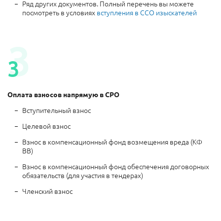
Ряд других документов. Полный перечень вы можете
посмотреть в условиях
вступления в ССО изыскателей
3
3
Оплата взносов напрямую в СРО
Вступительный взнос
Целевой взнос
Взнос в компенсационный фонд возмещения вреда (КФ
ВВ)
Взнос в компенсационный фонд обеспечения договорных
обязательств (для участия в тендерах)
Членский взнос