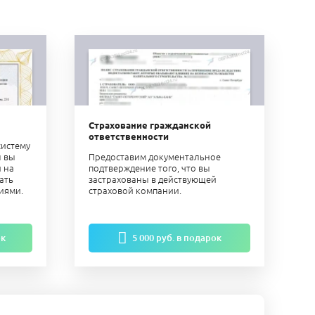
Страхование гражданской
ответственности
систему
ы вы
Предоставим документальное
и на
подтверждение того, что вы
ать
застрахованы в действующей
иями.
страховой компании.
ок
5 000 руб. в подарок