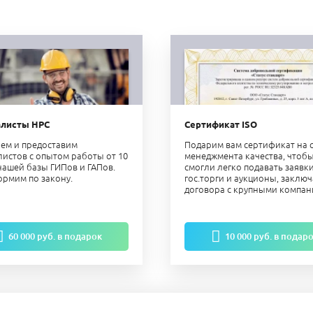
алисты НРС
Сертификат ISO
ем и предоставим
Подарим вам сертификат на 
листов с опытом работы от 10
менеджмента качества, чтоб
 нашей базы ГИПов и ГАПов.
смогли легко подавать заявк
ормим по закону.
гос.торги и аукционы, заключ
договора с крупными компан
60 000 руб. в подарок
10 000 руб. в подар