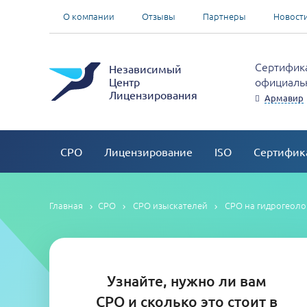
О компании
Отзывы
Партнеры
Новост
Сертифика
Независимый
официальн
Центр
Лицензирования
Армавир
СРО
Лицензирование
ISO
Сертифик
Главная
СРО
СРО изыскателей
СРО на гидрогеоло
Узнайте, нужно ли вам
СРО и сколько это стоит в