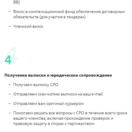
ВВ)
Взнос в компенсационный фонд обеспечения договорных
обязательств (для участия в тендерах)
Членский взнос
4
4
Получение выписки и юридическое сопровождение
Получаем выписку СРО
Отправляем скан-копию выписки на ваш e-mail
Отправляем вам оригинал курьером
Помогаем решать все вопросы с СРО в течение всего срока
вашего членства, включая прохождение проверок и
правовую защиту в спорах с партнерством