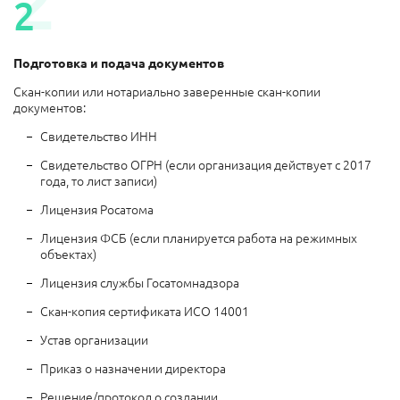
2
2
Подготовка и подача документов
Скан-копии или нотариально заверенные скан-копии
документов:
Свидетельство ИНН
Свидетельство ОГРН (если организация действует с 2017
года, то лист записи)
Лицензия Росатома
Лицензия ФСБ (если планируется работа на режимных
объектах)
Лицензия службы Госатомнадзора
Скан-копия сертификата ИСО 14001
Устав организации
Приказ о назначении директора
Решение/протокол о создании