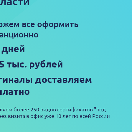
ласти
ожем все оформить
анционно
3 дней
25 тыс. рублей
гиналы доставляем
платно
яем более 250 видов сертификатов "под
ез визита в офис уже 10 лет по всей России