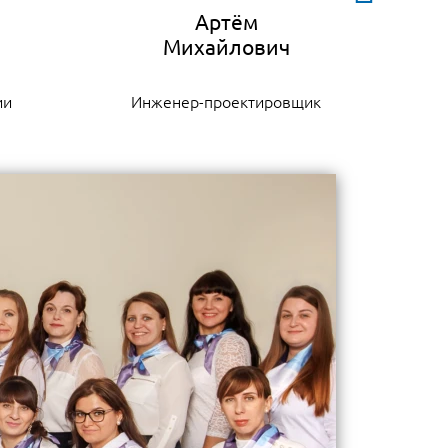
Артём
ии
Инженер-проектировщик
К