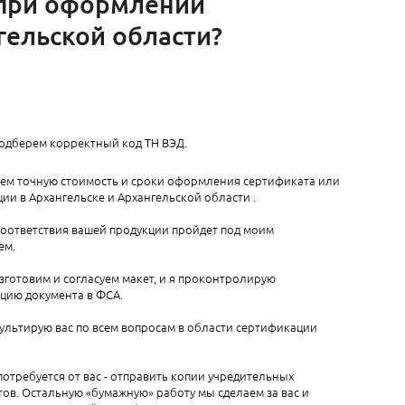
 при оформлении
гельской области?
подберем корректный код ТН ВЭД.
аем точную стоимость и сроки оформления сертификата или
ии в Архангельске и Архангельской области​ .
соответствия вашей продукции пройдет под моим
ем.
зготовим и согласуем макет, и я проконтролирую
цию документа в ФСА.
ультирую вас по всем вопросам в области сертификации
 потребуется от вас - отправить копии учредительных
ов. Остальную «бумажную» работу мы сделаем за вас и