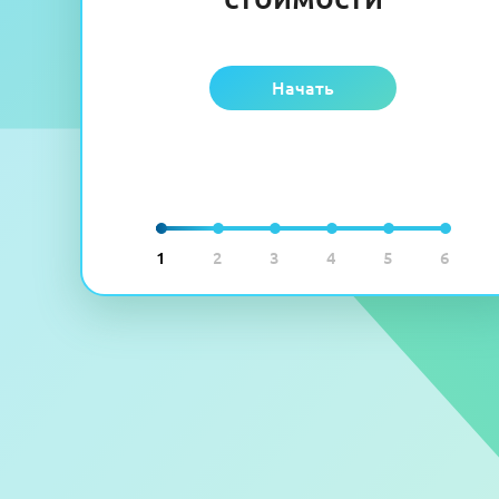
Начать
1
2
3
4
5
6