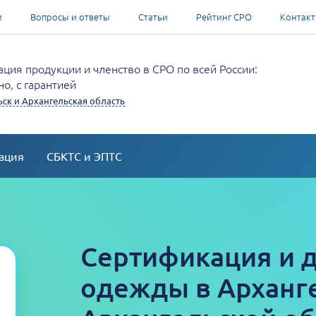
и
Вопросы и ответы
Статьи
Рейтинг СРО
Контак
ция продукции и членство в СРО по всей России:
о, с гарантией
ск и Архангельская область
ация
СБКТС и ЭПТС
Сертификация и 
одежды в Арханге