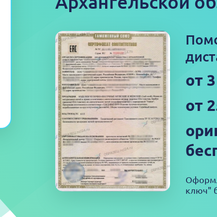
Архангельской об
Пом
дист
от 
от 
ори
бес
Оформл
ключ" б