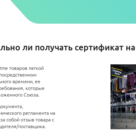
льно ли получать сертификат н
ппе товаров легкой
епосредственном
ьного времени, ее
ребования, которые
моженного Союза.
документа,
ического регламента на
за собой отзыв товара с
одителя/поставщика.