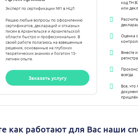
код ТН В
или декл
Эксперт по сертификации №1 в НЦЛ
Рассчит
Решаю любые вопросы по оформлению
декларац
сертификатов, деклараций и отказных
писем в Архангельске и Архангельской
Оценка 
области быстро и профессионально. В
контрол
своей работе полагаюсь на взвешенные
решения, основанные на глубоких
Вместе и
теоретических знаниях и богатом 15-
регистра
летнем опыте.
Проконс
всегда.
Заказать услугу
Все, что
документ
пришлём 
е как работают для Вас наши с