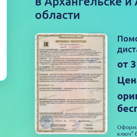
в Архангельске и
области
Пом
дист
от 
Цен
ори
бес
Оформл
ключ" б