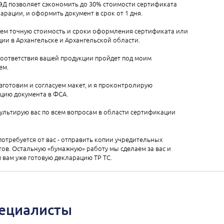
ЭД позволяет сэкономить до 30% стоимости сертификата
арации, и оформить документ в срок от 1 дня.
аем точную стоимость и сроки оформления сертификата или
ии в Архангельске и Архангельской области.
соответствия вашей продукции пройдет под моим
ем.
зготовим и согласуем макет, и я проконтролирую
цию документа в ФСА.
ультирую вас по всем вопросам в области сертификации
 потребуется от вас - отправить копии учредительных
ов. Остальную «бумажную» работу мы сделаем за вас и
вам уже готовую декларацию ТР ТС.
пециалисты