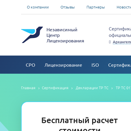
О компании
Отзывы
Партнеры
Новост
Сертифика
Независимый
официальн
Центр
Лицензирования
Архангель
СРО
Лицензирование
ISO
Сертифик
Главная
Сертификация
Декларации ТР ТС
ТР ТС 0
Бесплатный расчет
стоимости