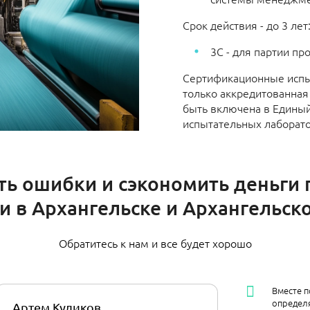
Срок действия - до 3 лет
3С - для партии пр
Сертификационные испы
только аккредитованная
быть включена в Единый
испытательных лаборато
ть ошибки и сэкономить деньги
 в Архангельске и Архангельск
Обратитесь к нам и все будет хорошо
Вместе п
определя
Артем Куликов