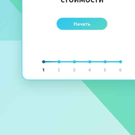
Начать
1
2
3
4
5
6