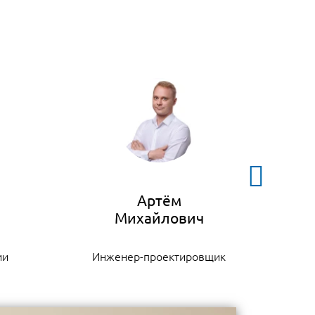
Артём
ии
Инженер-проектировщик
К