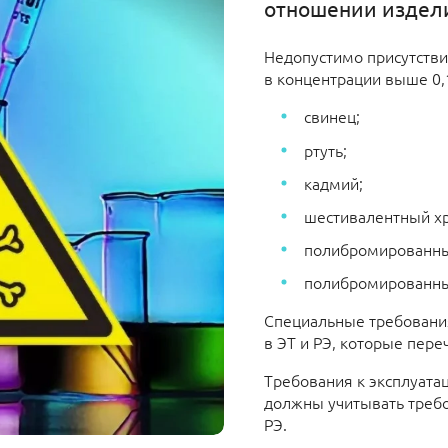
отношении издел
Недопустимо присутстви
в концентрации выше 0,
свинец;
ртуть;
кадмий;
шестивалентный х
полибромированн
полибромированн
Специальные требовани
в ЭТ и РЭ, которые пер
Требования к эксплуат
должны учитывать требо
РЭ.