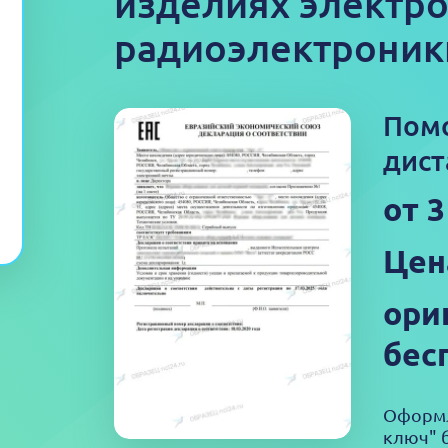
изделиях электро
радиоэлектроники
Пом
дист
от 
Цен
ори
бес
Оформл
ключ" б