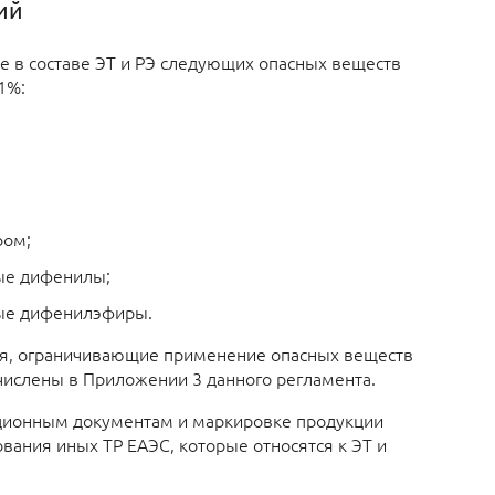
ий
е в составе ЭТ и РЭ следующих опасных веществ
1%:
ром;
ые дифенилы;
ые дифенилэфиры.
я, ограничивающие применение опасных веществ
ечислены в Приложении 3 данного регламента.
ационным документам и маркировке продукции
вания иных ТР ЕАЭС, которые относятся к ЭТ и