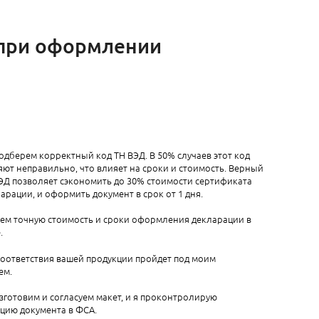
 при оформлении
одберем корректный код ТН ВЭД. В 50% случаев этот код
ют неправильно, что влияет на сроки и стоимость. Верный
ЭД позволяет сэкономить до 30% стоимости сертификата
арации, и оформить документ в срок от 1 дня.
аем точную стоимость и сроки оформления декларации в
.
соответствия вашей продукции пройдет под моим
ем.
зготовим и согласуем макет, и я проконтролирую
цию документа в ФСА.