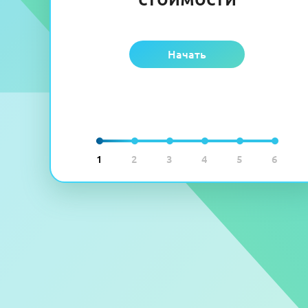
Начать
1
2
3
4
5
6