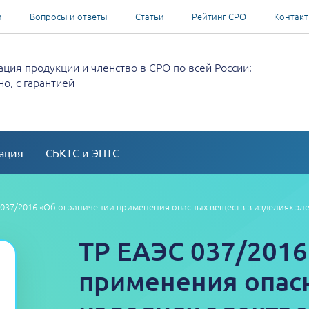
и
Вопросы и ответы
Статьи
Рейтинг СРО
Контак
ция продукции и членство в СРО по всей России:
о, с гарантией
ация
СБКТС и ЭПТС
 037/2016 «Об ограничении применения опасных веществ в изделиях э
ТР ЕАЭС 037/2016
применения опас