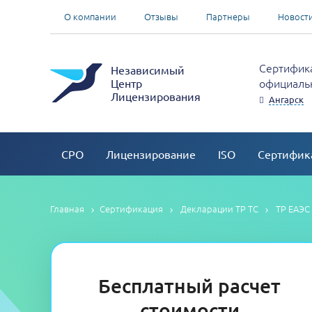
О компании
Отзывы
Партнеры
Новост
Сертифика
Независимый
официальн
Центр
Лицензирования
Ангарск
СРО
Лицензирование
ISO
Сертифик
Главная
Сертификация
Декларации ТР ТС
ТР ЕАЭС
Бесплатный расчет
стоимости