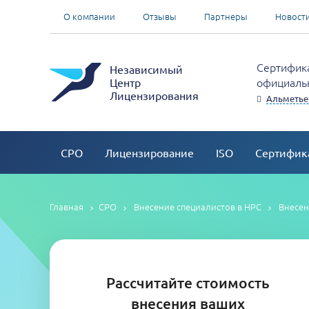
О компании
Отзывы
Партнеры
Новост
Сертифика
Независимый
официальн
Центр
Лицензирования
Альметье
СРО
Лицензирование
ISO
Сертифик
Главная
СРО
Внесение специалистов в НРС
Внесен
Рассчитайте стоимость
внесения ваших