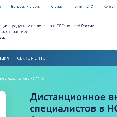
и
Вопросы и ответы
Статьи
Рейтинг СРО
Контак
ция продукции и членство в СРО по всей России:
о, с гарантией
вск
ация
СБКТС и ЭПТС
ие специалистов в НОПРИЗ
Дистанционное в
специалистов в 