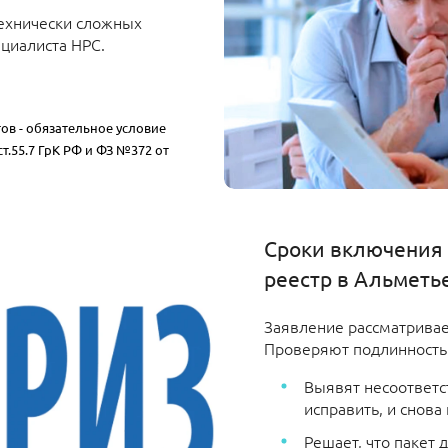
технически сложных
циалиста НРС.
в - обязательное условие
т.55.7 ГрК РФ и ФЗ №372 от
Сроки включения
реестр в Альметь
Заявление рассматривае
Проверяют подлинность 
Выявят несоответс
исправить, и снова
Решает, что пакет