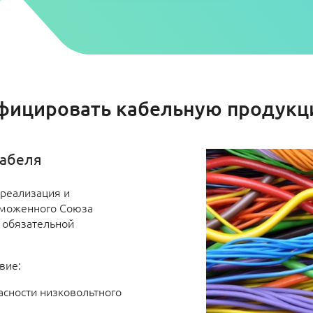
фицировать кабельную продукц
кабеля
 реализация и
Таможенного Союза
 обязательной
вие:
асности низковольтного