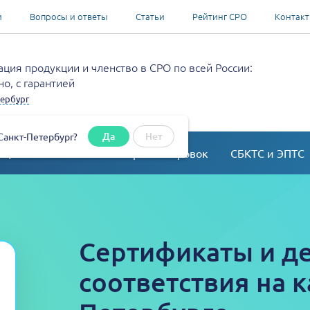
и
Вопросы и ответы
Статьи
Рейтинг СРО
Контак
ция продукции и членство в СРО по всей России:
о, с гарантией
ербург
Да
Нет
Санкт-Петербург?
ация
Согласование перепланировок
СБКТС и ЭПТС
Сертификаты и д
соответствия на к