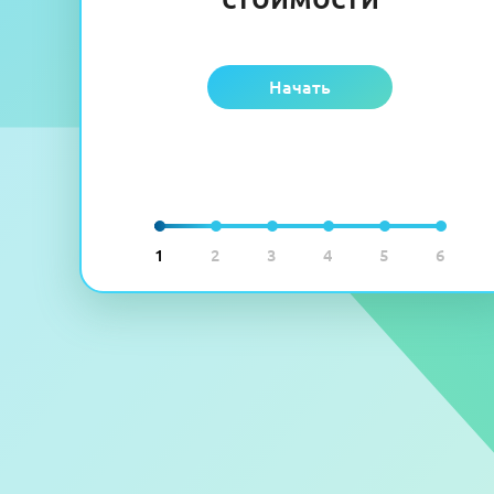
Начать
1
2
3
4
5
6