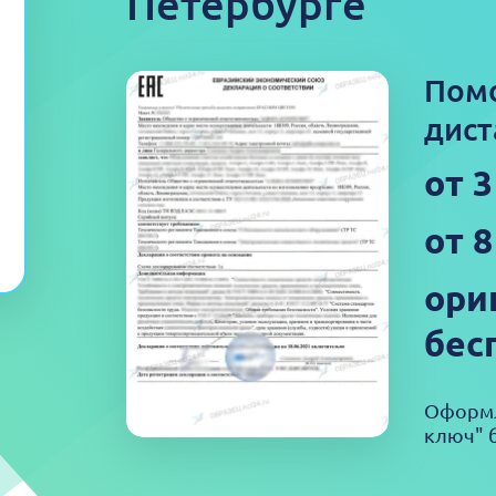
Петербурге
Пом
дист
от 
от 8
ори
бес
Оформл
ключ" б