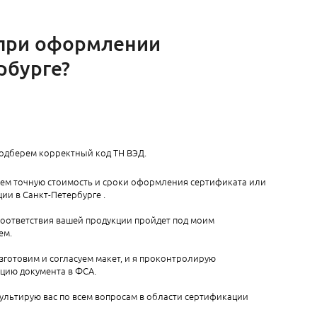
 при оформлении
рбурге?
подберем корректный код ТН ВЭД.
аем точную стоимость и сроки оформления сертификата или
ии в Санкт-Петербурге​ .
соответствия вашей продукции пройдет под моим
ем.
зготовим и согласуем макет, и я проконтролирую
цию документа в ФСА.
ультирую вас по всем вопросам в области сертификации