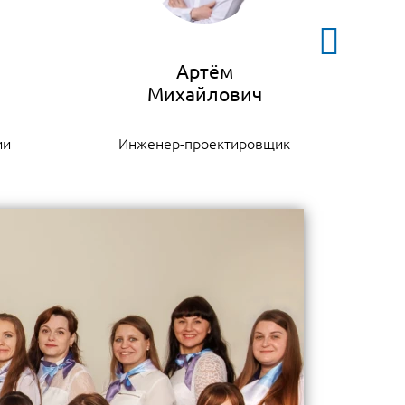
Артём
ии
Инженер-проектировщик
К