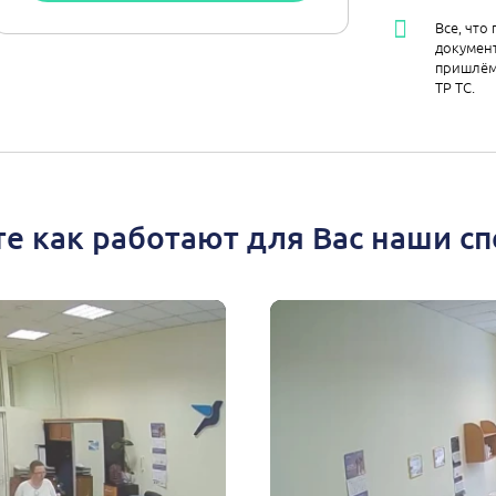
Все, что
документ
пришлём
ТР ТС.
е как работают для Вас наши с