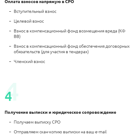
Оплата взносов напрямую в СРО
Вступительный взнос
Целевой взнос
Взнос в компенсационный фонд возмещения вреда (КФ
ВВ)
Взнос в компенсационный фонд обеспечения договорных
обязательств (для участия в тендерах)
Членский взнос
4
4
Получение выписки и юридическое сопровождение
Получаем выписку СРО
Отправляем скан-копию выписки на ваш e-mail