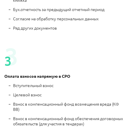
Бух.отчетность за предыдущий отчетный период
Согласие на обработку персональных данных
Ряд других документов
3
3
Оплата взносов напрямую в СРО
Вступительный взнос
Целевой взнос
Взнос в компенсационный фонд возмещения вреда (КФ
ВВ)
Взнос в компенсационный фонд обеспечения договорных
обязательств (для участия в тендерах)