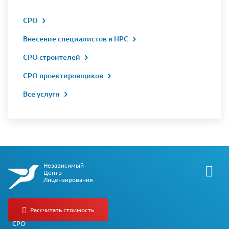
СРО
Внесение специалистов в НРС
СРО строителей
СРО проектировщиков
Все услуги
Независимый
Центр
Лицензирования
О компании
СРО