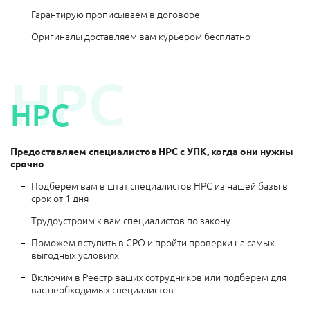
Гарантирую прописываем в договоре
Оригиналы доставляем вам курьером бесплатно
НРС
НРС
Предоставляем специалистов НРС с УПК, когда они нужны
срочно
Подберем вам в штат специалистов НРС из нашей базы в
срок от 1 дня
Трудоустроим к вам специалистов по закону
Поможем вступить в СРО и пройти проверки на самых
выгодных условиях
Включим в Реестр ваших сотрудников или подберем для
вас необходимых специалистов