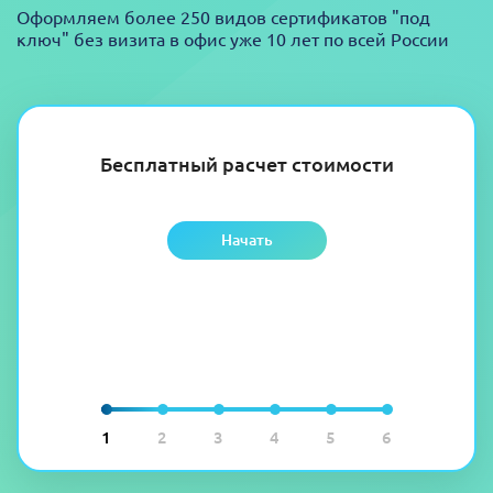
Оформляем более 250 видов сертификатов "под
ключ" без визита в офис уже 10 лет по всей России
Бесплатный расчет стоимости
Начать
1
2
3
4
5
6