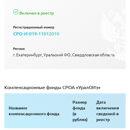
Включен в реестр
Регистрационный номер
СРО-И-019-11012010
Регион
г. Екатеринбург, Уральский ФО, Свердловская область
Компенсационные фонды СРОA «УралОИз»
Размер
Дата
Название
фонда
включения
компенсационного фонда
(в
сведений в
рублях)
реестр