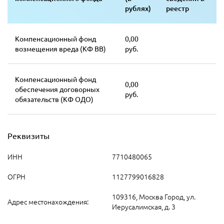
рублях)
реестр
Компенсационный фонд
0,00
возмещения вреда (КФ ВВ)
руб.
Компенсационный фонд
0,00
обеспечения договорных
руб.
обязательств (КФ ОДО)
Реквизиты
ИНН
7710480065
ОГРН
1127799016828
109316, Москва Город, ул.
Адрес местонахождения:
Иерусалимская, д. 3