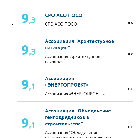
9
СРО АСО ПОСО
,3
вкл
СРО АСО ПОСО
Ассоциация "Архитектурное
9
наследие"
,3
вкл
Ассоциация "Архитектурное
наследие"
Ассоциация
9
,1
«ЭНЕРГОПРОЕКТ»
вкл
Ассоциация «ЭНЕРГОПРОЕКТ»
Ассоциация "Объединение
генподрядчиков в
9
,1
строительстве"
вкл
Ассоциация "Объединение
генподрядчиков в строительстве"