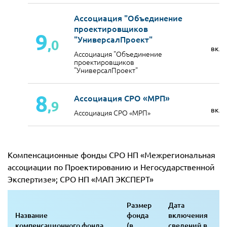
Ассоциация "Объединение
проектировщиков
9
"УниверсалПроект"
,0
вкл
Ассоциация "Объединение
проектировщиков
"УниверсалПроект"
8
Ассоциация СРО «МРП»
,9
вкл
Ассоциация СРО «МРП»
Компенсационные фонды СРО НП «Межрегиональная
ассоциации по Проектированию и Негосударственной
Экспертизе»; СРО НП «МАП ЭКСПЕРТ»
Размер
Дата
Название
фонда
включения
компенсационного фонда
(в
сведений в