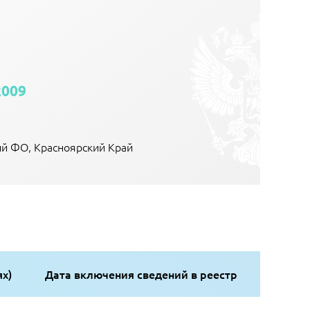
2009
кий ФО, Красноярский Край
ях)
Дата включения сведений в реестр