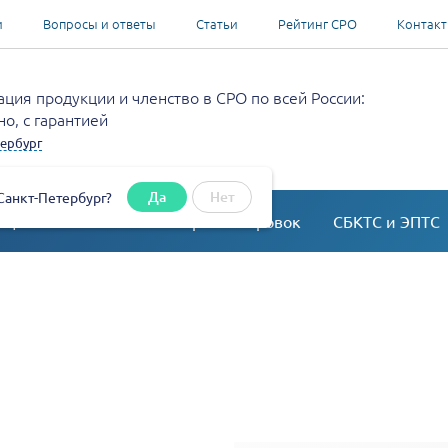
и
Вопросы и ответы
Статьи
Рейтинг СРО
Контак
ция продукции и членство в СРО по всей России:
о, с гарантией
ербург
Да
Нет
Санкт-Петербург?
ация
Согласование перепланировок
СБКТС и ЭПТС