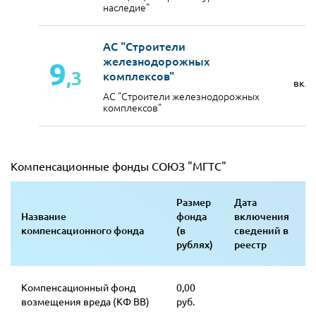
наследие"
АС "Строители
железнодорожных
9
,3
комплексов"
вкл
АС "Строители железнодорожных
комплексов"
Компенсационные фонды СОЮЗ "МГТС"
Размер
Дата
Название
фонда
включения
компенсационного фонда
(в
сведений в
рублях)
реестр
Компенсационный фонд
0,00
возмещения вреда (КФ ВВ)
руб.