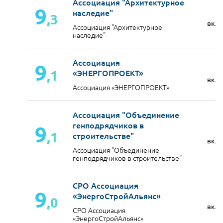
Ассоциация "Архитектурное
9
наследие"
,3
вкл
Ассоциация "Архитектурное
наследие"
Ассоциация
9
,1
«ЭНЕРГОПРОЕКТ»
вкл
Ассоциация «ЭНЕРГОПРОЕКТ»
Ассоциация "Объединение
генподрядчиков в
9
,1
строительстве"
вкл
Ассоциация "Объединение
генподрядчиков в строительстве"
СРО Ассоциация
9
«ЭнергоСтройАльянс»
,0
вкл
СРО Ассоциация
«ЭнергоСтройАльянс»