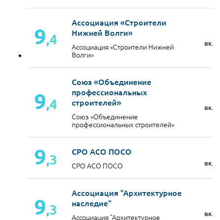
Ассоциация «Строители
9
Нижней Волги»
,4
вкл
Ассоциация «Строители Нижней
Волги»
Союз «Объединение
профессиональных
9
,4
строителей»
вкл
Союз «Объединение
профессиональных строителей»
9
СРО АСО ПОСО
,3
вкл
СРО АСО ПОСО
Ассоциация "Архитектурное
9
наследие"
,3
вкл
Ассоциация "Архитектурное