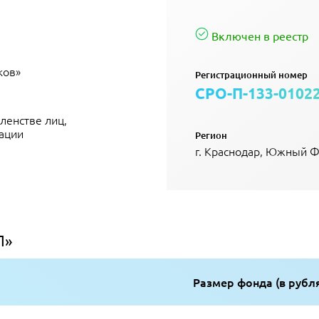
Включен в реестр
ков»
Регистрационный номер
СРО-П-133-0102
ленстве лиц,
ации
Регион
г. Краснодар, Южный Ф
П»
Размер фонда (в рубл