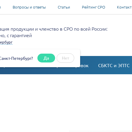
и
Вопросы и ответы
Статьи
Рейтинг СРО
Контак
ция продукции и членство в СРО по всей России:
о, с гарантией
ербург
Да
Нет
Санкт-Петербург?
ация
Согласование перепланировок
СБКТС и ЭПТС