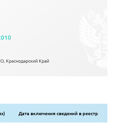
2010
О, Краснодарский Край
ях)
Дата включения сведений в реестр