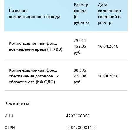
Размер
Дата
Название
фонда
включения
компенсационного фонда
(в
сведений в
рублях)
реестр
29 011
Компенсационный фонд
452,05
16.04.2018
возмещения вреда (КФ ВВ)
руб.
Компенсационный фонд
88 395
обеспечения договорных
278,08
16.04.2018
обязательств (КФ ОДО)
руб.
Реквизиты
ИНН
4703108862
ОГРН
1084700001110