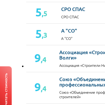
5
СРО СПАС
,5
СРО СПАС
5
А "СО"
,3
А "СО"
Ассоциация «Стро
9
Волги»
,4
Ассоциация «Строители Н
Союз «Объединен
9
профессиональных
,4
Союз «Объединение проф
строителей»