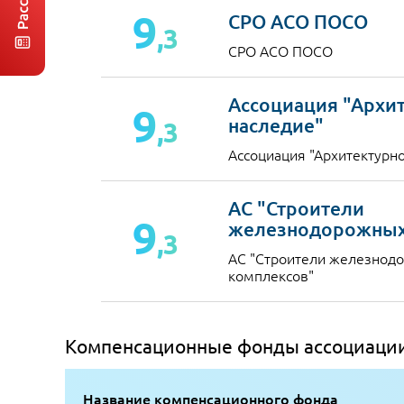
9
СРО АСО ПОСО
,3
СРО АСО ПОСО
Ассоциация "Архи
9
наследие"
,3
Ассоциация "Архитектурн
АС "Строители
9
железнодорожных
,3
АС "Строители железнод
комплексов"
Компенсационные фонды ассоциации
Название компенсационного фонда