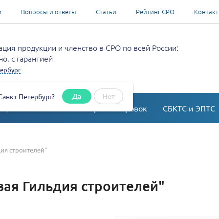
и
Вопросы и ответы
Статьи
Рейтинг СРО
Контак
ция продукции и членство в СРО по всей России:
о, с гарантией
ербург
Да
Нет
Санкт-Петербург?
ация
Согласование перепланировок
СБКТС и ЭПТС
ия строителей"
вая Гильдия строителей"