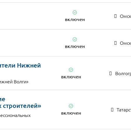
Омск
включен
Омск
включен
ители Нижней
Волгог
включен
ижней Волги»
ие
 строителей»
Татарс
включен
ессиональных