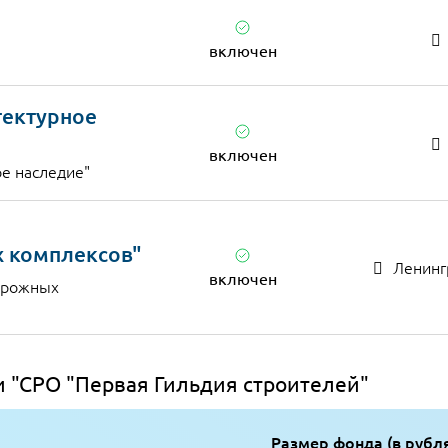
включен
тектурное
включен
ое наследие"
 комплексов"
Ленингр
включен
орожных
 "СРО "Первая Гильдия строителей"
Размер фонда (в рубл