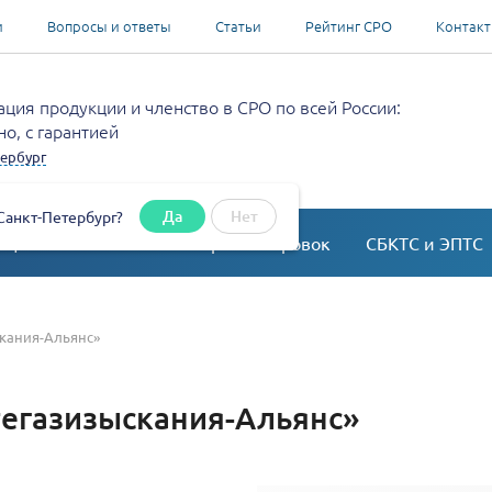
и
Вопросы и ответы
Статьи
Рейтинг СРО
Контак
ция продукции и членство в СРО по всей России:
о, с гарантией
ербург
Да
Нет
Санкт-Петербург?
ация
Согласование перепланировок
СБКТС и ЭПТС
кания-Альянс»
егазизыскания-Альянс»