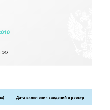
2010
й ФО
ях)
Дата включения сведений в реестр