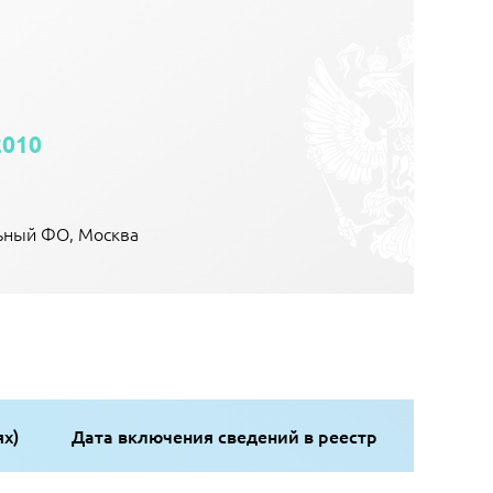
2010
льный ФО, Москва
ях)
Дата включения сведений в реестр