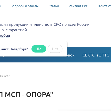
и
Вопросы и ответы
Статьи
Рейтинг СРО
Контак
ция продукции и членство в СРО по всей России:
о, с гарантией
ербург
Да
Нет
Санкт-Петербург?
ация
Согласование перепланировок
СБКТС и ЭПТС
ОПОРА"
П МСП - ОПОРА"