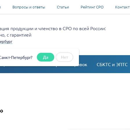
и
Вопросы и ответы
Статьи
Рейтинг СРО
Контак
ция продукции и членство в СРО по всей России:
о, с гарантией
ербург
Да
Нет
Санкт-Петербург?
ация
Согласование перепланировок
СБКТС и ЭПТС
»