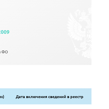
2009
й ФО
ях)
Дата включения сведений в реестр