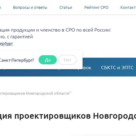
и
Вопросы и ответы
Статьи
Рейтинг СРО
Контак
ция продукции и членство в СРО по всей России:
о, с гарантией
ербург
Да
Нет
Санкт-Петербург?
ация
Согласование перепланировок
СБКТС и ЭПТС
ктировщиков Новгородской области"
дия проектировщиков Новгородс