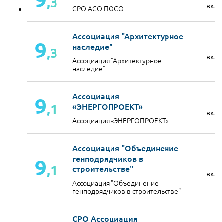
,3
вкл
СРО АСО ПОСО
Ассоциация "Архитектурное
9
наследие"
,3
вкл
Ассоциация "Архитектурное
наследие"
Ассоциация
9
,1
«ЭНЕРГОПРОЕКТ»
вкл
Ассоциация «ЭНЕРГОПРОЕКТ»
Ассоциация "Объединение
генподрядчиков в
9
,1
строительстве"
вкл
Ассоциация "Объединение
генподрядчиков в строительстве"
СРО Ассоциация