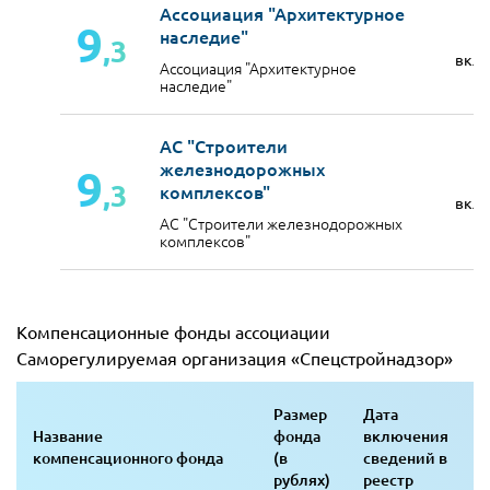
Ассоциация "Архитектурное
9
наследие"
,3
вкл
Ассоциация "Архитектурное
наследие"
АС "Строители
железнодорожных
9
,3
комплексов"
вкл
АС "Строители железнодорожных
комплексов"
Компенсационные фонды ассоциации
Саморегулируемая организация «Спецстройнадзор»
Размер
Дата
Название
фонда
включения
компенсационного фонда
(в
сведений в
рублях)
реестр