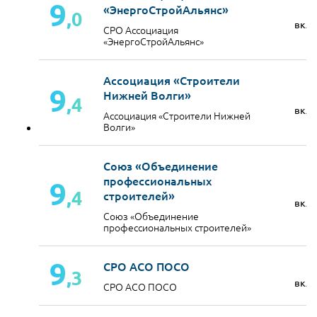
9
«ЭнергоСтройАльянс»
,0
вкл
СРО Ассоциация
«ЭнергоСтройАльянс»
Ассоциация «Строители
9
Нижней Волги»
,4
вкл
Ассоциация «Строители Нижней
Волги»
Союз «Объединение
профессиональных
9
,4
строителей»
вкл
Союз «Объединение
профессиональных строителей»
9
СРО АСО ПОСО
,3
вкл
СРО АСО ПОСО