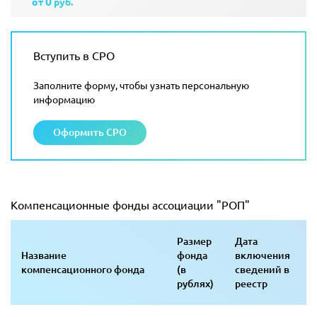
0
от
руб.
Вступить в СРО
Заполните форму, чтобы узнать персональную
информацию
Оформить СРО
Компенсационные фонды ассоциации "РОП"
Размер
Дата
Название
фонда
включения
компенсационного фонда
(в
сведений в
рублях)
реестр