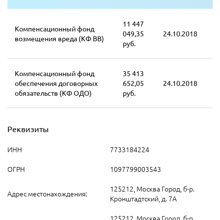
11 447
Компенсационный фонд
049,35
24.10.2018
возмещения вреда (КФ ВВ)
руб.
Компенсационный фонд
35 413
обеспечения договорных
652,05
24.10.2018
обязательств (КФ ОДО)
руб.
Реквизиты
ИНН
7733184224
ОГРН
1097799003543
125212, Москва Город, б-р.
Адрес местонахождения:
Кронштадтский, д. 7А
125212, Москва Город, б-р.