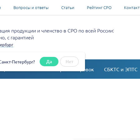
и
Вопросы и ответы
Статьи
Рейтинг СРО
Контак
ция продукции и членство в СРО по всей России:
о, с гарантией
ербург
Да
Нет
Санкт-Петербург?
ация
Согласование перепланировок
СБКТС и ЭПТС