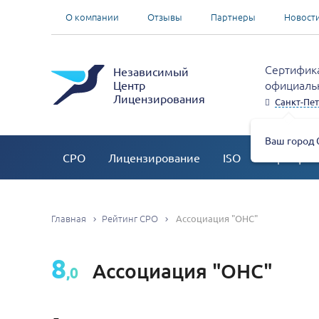
О компании
Отзывы
Партнеры
Новост
Сертифика
Независимый
официальн
Центр
Лицензирования
Санкт-Пет
Ваш город 
СРО
Лицензирование
ISO
Сертифик
Главная
Рейтинг СРО
Ассоциация "ОНС"
8
Ассоциация "ОНС"
,0