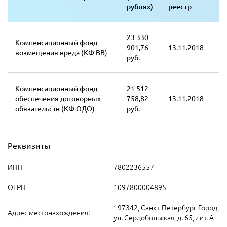
рублях)
реестр
23 330
Компенсационный фонд
901,76
13.11.2018
возмещения вреда (КФ ВВ)
руб.
Компенсационный фонд
21 512
обеспечения договорных
758,82
13.11.2018
обязательств (КФ ОДО)
руб.
Реквизиты
ИНН
7802236557
ОГРН
1097800004895
197342, Санкт-Петербург Город,
Адрес местонахождения:
ул. Сердобольская, д. 65, лит. А