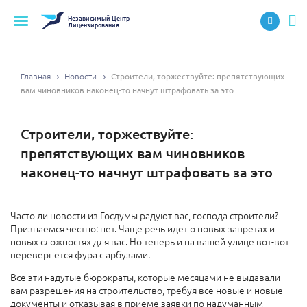
Независимый
Центр
Лицензирования
Главная
Новости
​Строители, торжествуйте: препятствующих
вам чиновников наконец-то начнут штрафовать за это
​Строители, торжествуйте:
препятствующих вам чиновников
наконец-то начнут штрафовать за это
Часто ли новости из Госдумы радуют вас, господа строители?
Признаемся честно: нет. Чаще речь идет о новых запретах и
новых сложностях для вас. Но теперь и на вашей улице вот-вот
перевернется фура с арбузами.
Все эти надутые бюрократы, которые месяцами не выдавали
вам разрешения на строительство, требуя все новые и новые
документы и отказывая в приеме заявки по надуманным