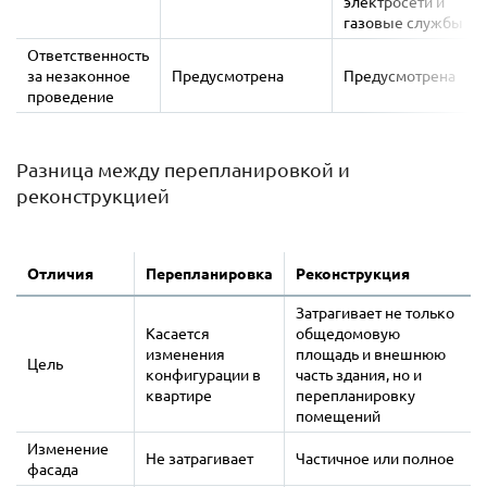
электросети и
газовые службы
Ответственность
за незаконное
Предусмотрена
Предусмотрена
проведение
Разница между перепланировкой и
реконструкцией
Отличия
Перепланировка
Реконструкция
Затрагивает не только
Касается
общедомовую
изменения
площадь и внешнюю
Цель
конфигурации в
часть здания, но и
квартире
перепланировку
помещений
Изменение
Не затрагивает
Частичное или полное
фасада